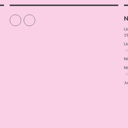
N
Facebook
Instagram
Un
19
Un
2
NG
NG
3
Ju